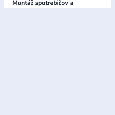
Montáž spotrebičov a
elektroservis v Dúbravke
Potrebujete zapojiť novú varnú dosku, digestor
alebo vymeniť nefunkčné zásuvky? Naši
elektrikári v
Dúbravke
sú pripravení vyriešiť
akýkoľvek technický problém.
Zabezpečíme odbornú montáž svietidiel, výmenu
ističov aj revízie bleskozvodov pre bytovky a
rodinné domy v celom okrese Bratislava IV.