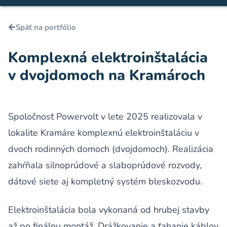
Späť na portfólio
Komplexná elektroinštalácia
v dvojdomoch na Kramároch
Spoločnosť Powervolt v lete 2025 realizovala v
lokalite Kramáre komplexnú elektroinštaláciu v
dvoch rodinných domoch (dvojdomoch). Realizácia
zahŕňala silnoprúdové a slaboprúdové rozvody,
dátové siete aj kompletný systém bleskozvodu.
Elektroinštalácia bola vykonaná od hrubej stavby
až po finálnu montáž. Drážkovanie a ťahanie káblov