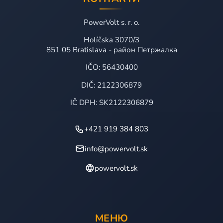
PowerVolt s. r. o.
Holíčska 3070/3
851 05 Bratislava - район Петржалка
IČO: 56430400
DIČ: 2122306879
IČ DPH: SK2122306879
+421 919 384 803
info@powervolt.sk
powervolt.sk
МЕНЮ